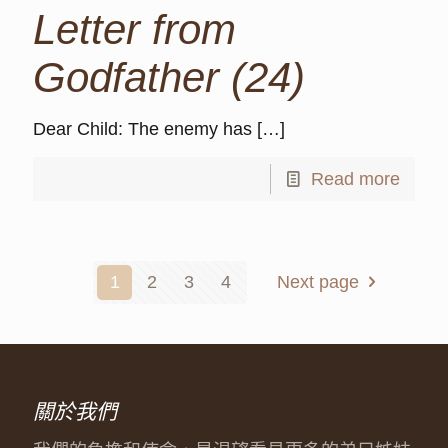
Letter from
Godfather (24)
Dear Child: The enemy has
[…]
Read more
1
2
3
4
Next page
關於我們