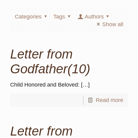
Categories
Tags
Authors
Show all
Letter from
Godfather(10)
Child Honored and Beloved:
[…]
Read more
Letter from