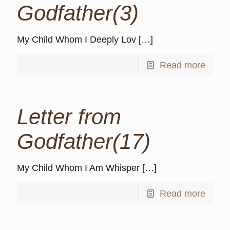
Godfather(3)
My Child Whom I Deeply Lov
[…]
Read more
Letter from
Godfather(17)
My Child Whom I Am Whisper
[…]
Read more