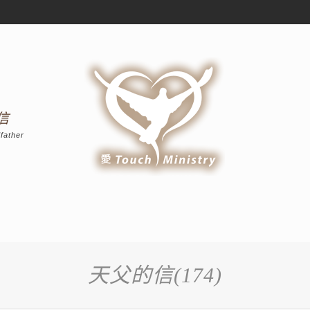
信
father
天父的信(174)